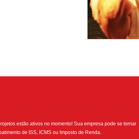
rojetos estão ativos no momento! Sua empresa pode se tornar
batimento de ISS, ICMS ou Imposto de Renda.