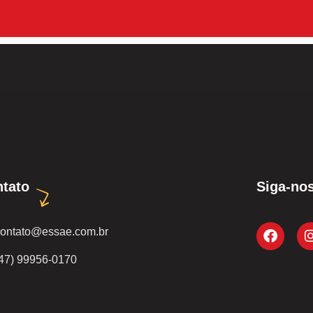
tato
Siga-nos
contato@essae.com.br
(47) 99956-0170