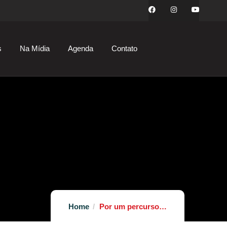
s
Na Mídia
Agenda
Contato
Home
Por um percurso…