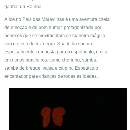
ganhar da Rainha.
Alice no País das Maravilhas é uma aventura cheia
de emoção e de bom humor, protagonizada por
bonecos que se movimentam de maneira mágica,
sob o efeito de luz negra. Sua trilha sonora,
especialmente composta para o espetáculo, é rica
em ritmos brasileiros, como chorinho, samba,
samba de breque, valsa e caipira. Espetáculo
encantador para crianças de todas as idades.