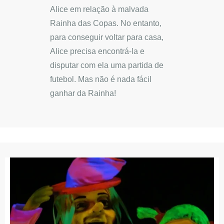
Alice em relação à malvada
Rainha das Copas. No entanto,
para conseguir voltar para casa,
Alice precisa encontrá-la e
disputar com ela uma partida de
futebol. Mas não é nada fácil
ganhar da Rainha!