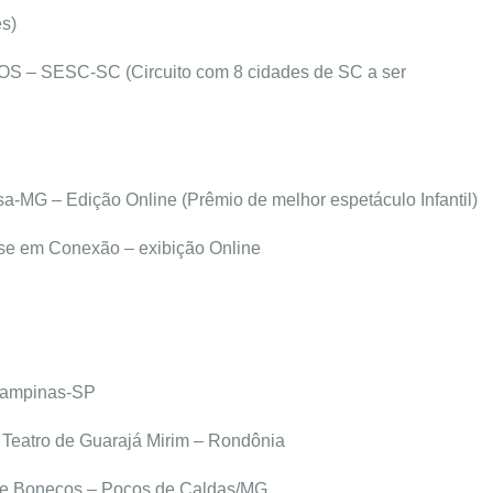
es)
 – SESC-SC (Circuito com 8 cidades de SC a ser
sa-MG – Edição Online (Prêmio de melhor espetáculo Infantil)
se em Conexão – exibição Online
 Campinas-SP
 Teatro de Guarajá Mirim – Rondônia
de Bonecos – Poços de Caldas/MG