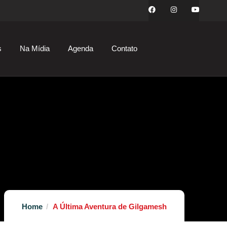
s
Na Mídia
Agenda
Contato
Home
A Última Aventura de Gilgamesh